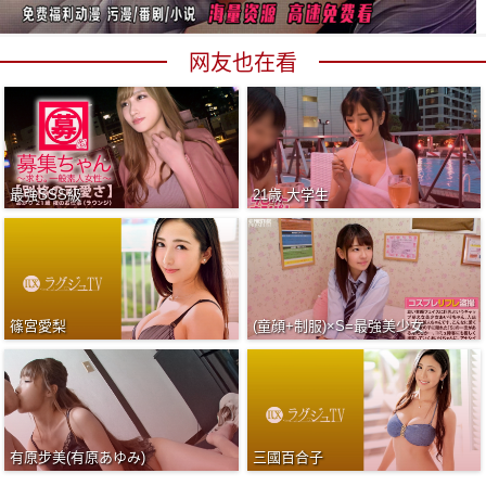
网友也在看
最強SSS級
21歳 大学生
篠宮愛梨
(童顔+制服)×S=最強美少女
有原步美(有原あゆみ)
三國百合子