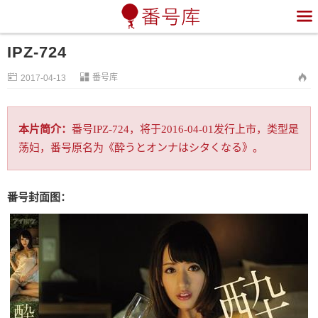

IPZ-724


番号库

2017-04-13
本片简介：
番号IPZ-724，将于2016-04-01发行上市，类型是
荡妇，番号原名为《酔うとオンナはシタくなる》。
番号封面图：